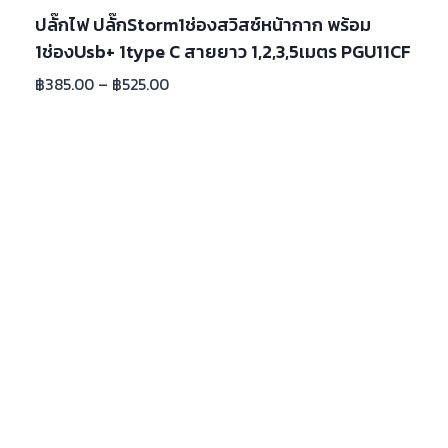
ปลั๊กไฟ ปลั๊กStorm1ช่องสวิสซ์หน้ากาก พร้อม
1ช่องUsb+ 1type C สายยาว 1,2,3,5เมตร PGU11CF
฿
385.00
–
฿
525.00