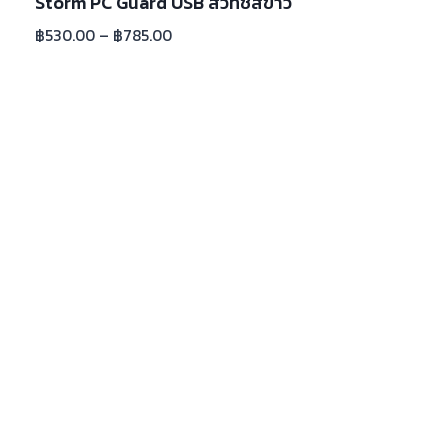
Storm PC Guard USB สวิทช์สีขาว
฿
530.00
–
฿
785.00