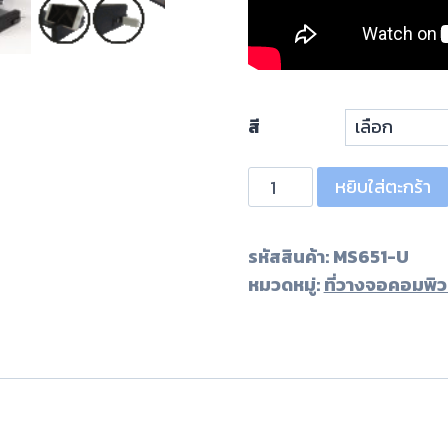
สี
หยิบใส่ตะกร้า
รหัสสินค้า:
MS651-U
หมวดหมู่:
ที่วางจอคอมพิว