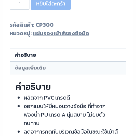
หยิบใส่ตะกร้า
รหัสสินค้า:
CP300
หมวดหมู่:
แผ่นรองเม้าส์รองข้อมือ
คำอธิบาย
ข้อมูลเพิ่มเติม
คำอธิบาย
ผลิตจาก PVC เกรดดี
ออกแบบให้มีหมอนวางข้อมือ ที่ทำจาก
ฟองน้ำ PU เกรด A นุ่มสบาย ไม่ยุบตัว
ทนทาน
ลดอาการกดทับบริเวณข้อมือในขณะใช้เม้าส์